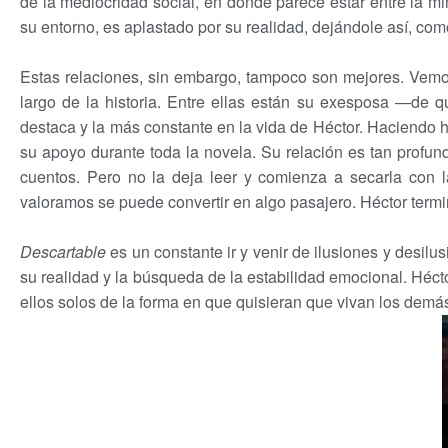
de la mediocridad social, en donde parece estar entre la m
su entorno, es aplastado por su realidad, dejándole así, c
Estas relaciones, sin embargo, tampoco son mejores. Vemo
largo de la historia. Entre ellas están su exesposa —de 
destaca y la más constante en la vida de Héctor. Haciendo h
su apoyo durante toda la novela. Su relación es tan profund
cuentos. Pero no la deja leer y comienza a secarla con 
valoramos se puede convertir en algo pasajero. Héctor termin
Descartable
es un constante ir y venir de ilusiones y desilu
su realidad y la búsqueda de la estabilidad emocional. Héct
ellos solos de la forma en que quisieran que vivan los demá