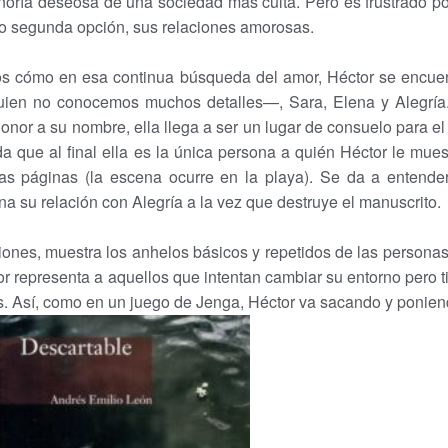
inoría deseosa de una sociedad más culta. Pero es frustrado po
omo segunda opción, sus relaciones amorosas.
s cómo en esa continua búsqueda del amor, Héctor se encuent
quien no conocemos muchos detalles—, Sara, Elena y Alegría
onor a su nombre, ella llega a ser un lugar de consuelo para el
a que al final ella es la única persona a quién Héctor le mues
las páginas (la escena ocurre en la playa). Se da a entend
a su relación con Alegría a la vez que destruye el manuscrito.
siones, muestra los anhelos básicos y repetidos de las personas
or representa a aquellos que intentan cambiar su entorno pero 
s. Así, como en un juego de Jenga, Héctor va sacando y poniend