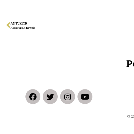
ANTERIOR
Historia sin novela
P
© 2