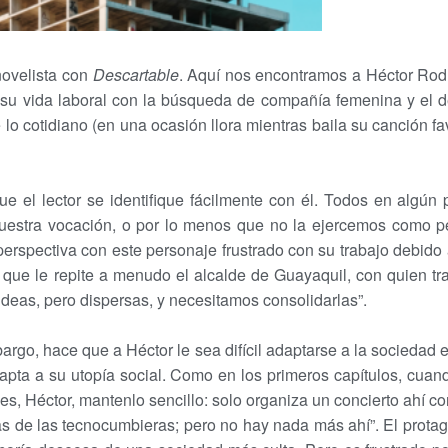
novelista con
Descartable
. Aquí nos encontramos a Héctor Rodr
su vida laboral con la búsqueda de compañía femenina y el de
 lo cotidiano (en una ocasión llora mientras baila su canción fa
e el lector se identifique fácilmente con él. Todos en algún
uestra vocación, o por lo menos que no la ejercemos como 
erspectiva con este personaje frustrado con su trabajo debido 
 que le repite a menudo el alcalde de Guayaquil, con quien trab
ideas, pero dispersas, y necesitamos consolidarlas”.
rgo, hace que a Héctor le sea difícil adaptarse a la sociedad e
dapta a su utopía social. Como en los primeros capítulos, cuan
ques, Héctor, mantenlo sencillo: solo organiza un concierto ahí co
das de las tecnocumbieras; pero no hay nada más ahí”.
El prota