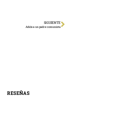
SIGUIENTE
Adiós a un padre comunista
RESEÑAS