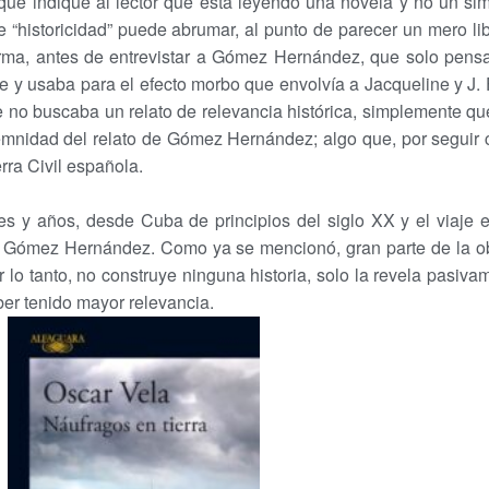
ue indique al lector que está leyendo una novela y no un simp
de “historicidad” puede abrumar, al punto de parecer un mero l
rma, antes de entrevistar a Gómez Hernández, que solo pensab
e y usaba para el efecto morbo que envolvía a Jacqueline y J. F
e no buscaba un relato de relevancia histórica, simplemente qu
emnidad del relato de Gómez Hernández; algo que, por seguir 
rra Civil española.
ares y años, desde Cuba de principios del siglo XX y el viaj
o Gómez Hernández. Como ya se mencionó, gran parte de la obr
or lo tanto, no construye ninguna historia, solo la revela pasiva
ber tenido mayor relevancia.