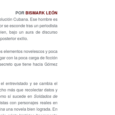
POR
BISMARK LEÓN
volución Cubana. Ese hombre es
or se esconde tras un periodista
uien, bajo un aura de discurso
osterior exilio.
cos elementos novelescos y poca
gar con la poca carga de ficción
o secreto que tiene hacia Gómez
el entrevistado y se cambia el
echo más que recolectar datos y
como sí sucede en
Soldados de
vistas con personajes reales en
ina
una novela bien lograda. En