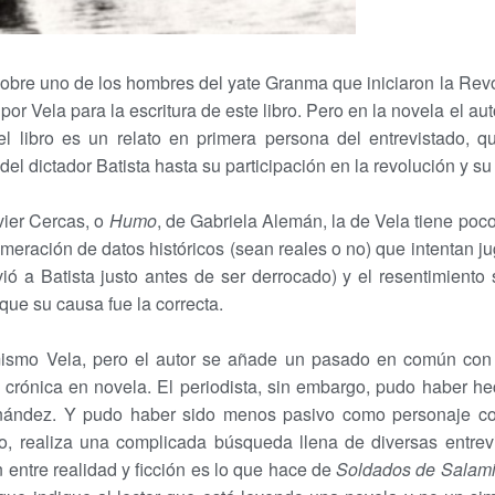
sobre uno de los hombres del yate Granma que iniciaron la Re
 Vela para la escritura de este libro. Pero en la novela el aut
l libro es un relato en primera persona del entrevistado, q
l dictador Batista hasta su participación en la revolución y su p
vier Cercas, o
Humo
, de Gabriela Alemán, la de Vela tiene po
meración de datos históricos (sean reales o no) que intentan ju
rvió a Batista justo antes de ser derrocado) y el resentimient
ue su causa fue la correcta.
 mismo Vela, pero el autor se añade un pasado en común con 
na crónica en novela. El periodista, sin embargo, pudo haber h
rnández. Y pudo haber sido menos pasivo como personaje 
bro, realiza una complicada búsqueda llena de diversas entre
ón entre realidad y ficción es lo que hace de
Soldados de Salam