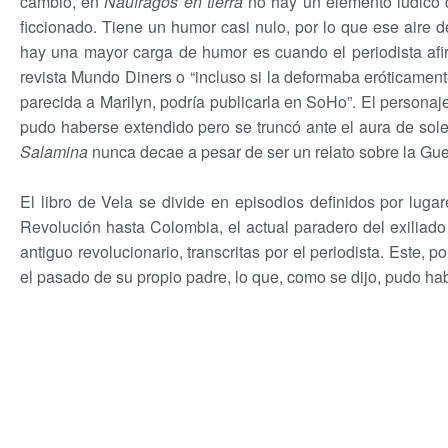
cambio, en
Náufragos en tierra
no hay un elemento lúdico q
ficcionado. Tiene un humor casi nulo, por lo que ese aire 
hay una mayor carga de humor es cuando el periodista afi
revista Mundo Diners o “incluso si la deformaba eróticament
parecida a Marilyn, podría publicarla en SoHo”. El personaj
pudo haberse extendido pero se truncó ante el aura de sol
Salamina
nunca decae a pesar de ser un relato sobre la Gue
El libro de Vela se divide en episodios definidos por lug
Revolución hasta Colombia, el actual paradero del exiliad
antiguo revolucionario, transcritas por el periodista. Este, p
el pasado de su propio padre, lo que, como se dijo, pudo ha