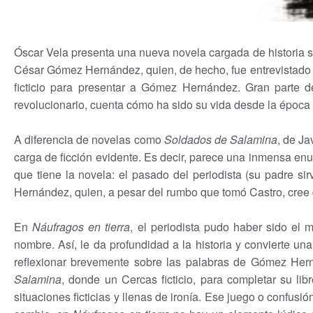
Óscar Vela presenta una nueva novela cargada de historia 
César Gómez Hernández, quien, de hecho, fue entrevistado por
ficticio para presentar a Gómez Hernández. Gran parte de
revolucionario, cuenta cómo ha sido su vida desde la época de
A diferencia de novelas como
Soldados de Salamina
, de Ja
carga de ficción evidente. Es decir, parece una inmensa enu
que tiene la novela: el pasado del periodista (su padre si
Hernández, quien, a pesar del rumbo que tomó Castro, cree q
En
Náufragos en tierra
, el periodista pudo haber sido el
nombre. Así, le da profundidad a la historia y convierte u
reflexionar brevemente sobre las palabras de Gómez He
Salamina
, donde un Cercas ficticio, para completar su li
situaciones ficticias y llenas de ironía. Ese juego o confusi