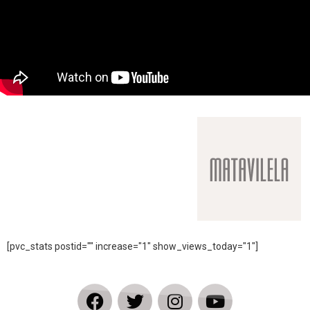
[pvc_stats postid="" increase="1" show_views_today="1"]