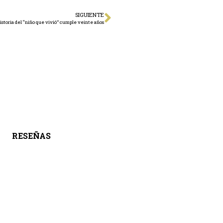
SIGUIENTE
istoria del “niño que vivió” cumple veinte años
RESEÑAS