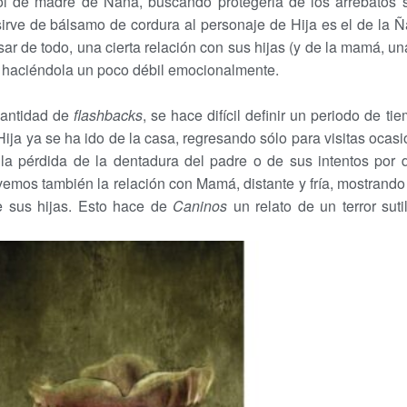
ol de madre de Ñaña, buscando protegerla de los arrebatos 
sirve de bálsamo de cordura al personaje de Hija es el de la 
ar de todo, una cierta relación con sus hijas (y de la mamá, un
, haciéndola un poco débil emocionalmente.
cantidad de
flashbacks
, se hace difícil definir un periodo de tie
ja ya se ha ido de la casa, regresando sólo para visitas ocasi
 pérdida de la dentadura del padre o de sus intentos por d
 vemos también la relación con Mamá, distante y fría, mostrando
e sus hijas. Esto hace de
Caninos
un relato de un terror sut