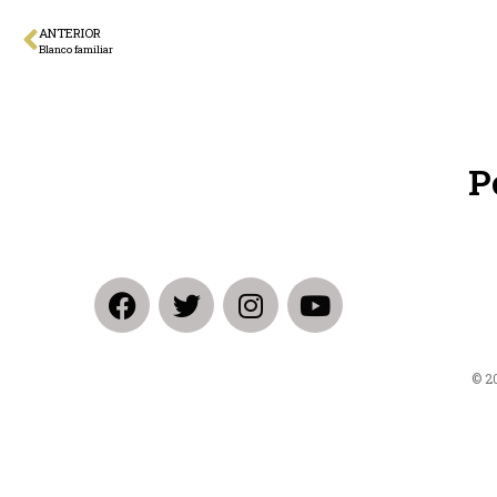
ANTERIOR
Blanco familiar
P
© 2