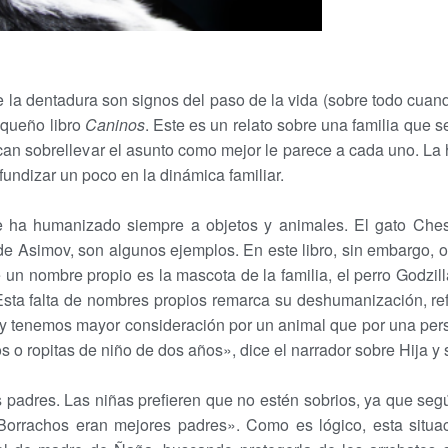
 de la dentadura son signos del paso de la vida (sobre todo cua
equeño libro
Caninos
. Este es un relato sobre una familia que 
scan sobrellevar el asunto como mejor le parece a cada uno. La
fundizar un poco en la dinámica familiar.
a se ha humanizado siempre a objetos y animales. El gato Che
de Asimov, son algunos ejemplos. En este libro, sin embargo, oc
un nombre propio es la mascota de la familia, el perro Godzill
. Esta falta de nombres propios remarca su deshumanización, re
 y tenemos mayor consideración por un animal que por una per
zos o ropitas de niño de dos años», dice el narrador sobre Hija y
 padres. Las niñas prefieren que no estén sobrios, ya que segú
Borrachos eran mejores padres». Como es lógico, esta situaci